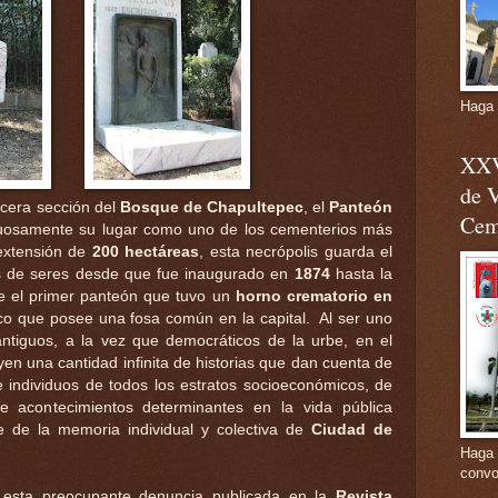
Haga 
XXV
de V
rcera sección del
Bosque de Chapultepec
, el
Panteón
Cem
uosamente su lugar como uno de los cementerios más
extensión de
200 hectáreas
, esta necrópolis guarda el
es de seres desde que fue inaugurado en
1874
hasta la
ue el primer panteón que tuvo un
horno crematorio en
ico que posee una fosa común en la capital. Al ser uno
antiguos, a la vez que democráticos de la urbe, en el
en una cantidad infinita de historias que dan cuenta de
e individuos de todos los estratos socioeconómicos, de
de acontecimientos determinantes en la vida pública
e de la memoria individual y colectiva de
Ciudad de
Haga 
convo
o esta preocupante denuncia publicada en la
Revista