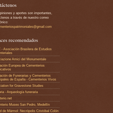
táctenos
piniones y aportes son importantes,
ctenos a través de nuestro correo
ónico:
menteriospatrimoniales@gmail.com
aces recomendados
- Asociación Brasilera de Estudios
teriales
iazione Amici del Monumentale
ación Europea de Cementerios
icativos
ación de Funerarias y Cementerios
ipales de España - Cementerios Vivos
iation for Gravestone Studies
ria - Arqueología funeraria
erio.net
terio Museo San Pedro, Medellín
d de Mármol: Necrópolis Cristóbal Colón