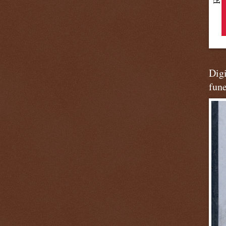
Digi
fun