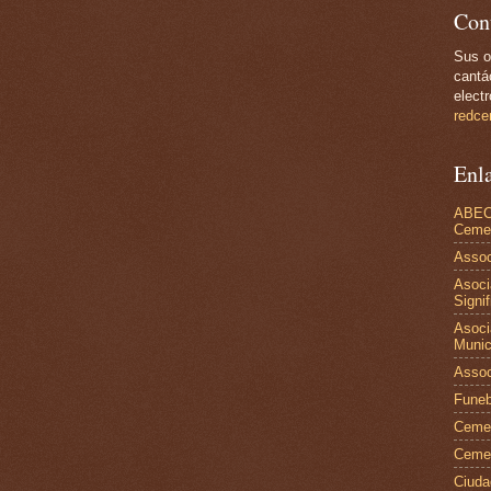
Con
Sus o
cantá
electr
redce
Enl
ABEC 
Cemen
Assoc
Asoci
Signif
Asoci
Munic
Assoc
Funeb
Cemet
Cemen
Ciuda