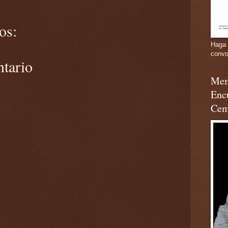
os:
Haga 
convo
ntario
Mem
Enc
Cem