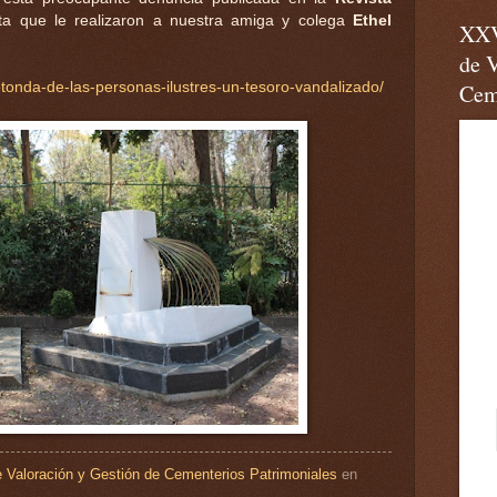
ista que le realizaron a nuestra amiga y colega
Ethel
XXV
de V
tonda-de-las-personas-ilustres-un-tesoro-vandalizado/
Cem
 Valoración y Gestión de Cementerios Patrimoniales
en