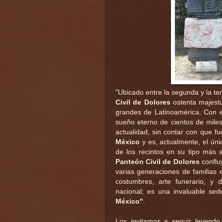
"Ubicado entre la segunda y la te
Civil de Dolores
ostenta majest
grandes de Latinoamérica. Con 
sueño eterno de cientos de mil
actualidad, sin contar con que f
México
y es, actualmente, el ún
de los recintos en su tipo más 
Panteón Civil de Dolores
confluy
varias generaciones de familias 
costumbres, arte funerario, y 
nacional; es una invaluable sed
México"
.
Los invitamos a seguir leyend